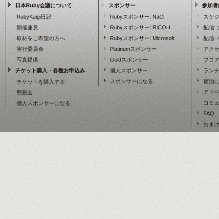
日本Ruby会議について
スポンサー
参加者
RubyKaigi日記
Rubyスポンサー:
NaCl
スケ
開催趣意
Rubyスポンサー:
RICOH
配信:
取材をご希望の方へ
Rubyスポンサー:
Microsoft
配信:
実行委員会
Platinumスポンサー
アク
写真提供
Goldスポンサー
フロア
チケット購入・各種お申込み
個人スポンサー
ランチマ
スポンサーになる
宿泊
チケットを購入する
アド
懇親会
コミ
個人スポンサーになる
FAQ
おま