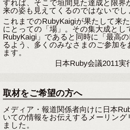
すれば、そこで垣間見た達成と限界
来の姿も見えてくるのではないでし
これまでのRubyKaigiが果たして来た、R
にとっての「場」。その集大成とし
RubyKaigi」であると同時に「最高のR
るよう、多くのみなさまのご参加を
ます。
日本Ruby会議2011
取材をご希望の方へ
メディア・報道関係者向けに日本Ruby
いての情報をお伝えするメーリング
ました。