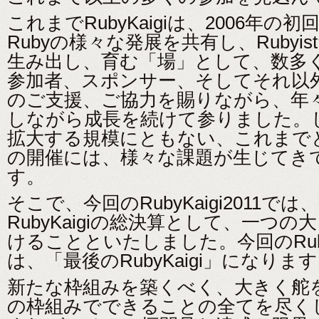
これまでRubyKaigiは、2006年の
Rubyの様々な発展を共有し、Rubyi
生み出し、育む「場」として、数多
参加者、スポンサー、そしてそれ以
のご支援、ご協力を賜りながら、年
しながら成長を続けて参りました。
拡大する規模にともない、これまで
の開催には、様々な課題が生じてき
す。
そこで、今回のRubyKaigi2011で
RubyKaigiの総決算として、一つ
けることといたしました。今回のRuby
は、「最後のRubyKaigi」になりま
新たな枠組みを築くべく、大きく舵
の枠組みでできることの全てを尽く