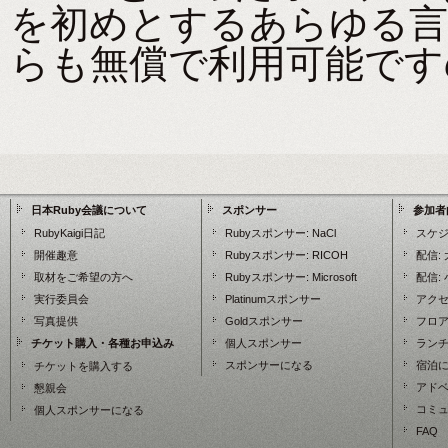
を初めとするあらゆる言
らも無償で利用可能です
日本Ruby会議について
スポンサー
参加者
RubyKaigi日記
Rubyスポンサー:
NaCl
スケ
開催趣意
Rubyスポンサー:
RICOH
配信:
取材をご希望の方へ
Rubyスポンサー:
Microsoft
配信:
実行委員会
Platinumスポンサー
アク
写真提供
Goldスポンサー
フロア
チケット購入・各種お申込み
個人スポンサー
ランチマ
スポンサーになる
宿泊
チケットを購入する
アド
懇親会
コミ
個人スポンサーになる
FAQ