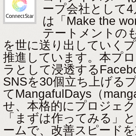
ープ会社として
は「Make the wo
テートメントの
を世に送り出していくプロジ
推進しています。本プロ
ラとして浸透するFace
SNSを30個立ち上げ
てMangafulDays（man
せ、本格的にプロジェク
「まずは作ってみる」と
ームで、改善スピードを重