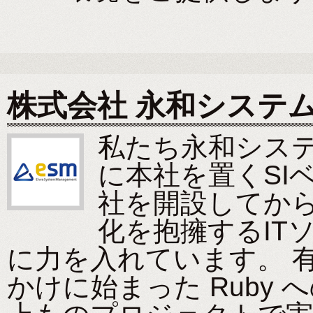
株式会社 永和システ
私たち永和シス
に本社を置くSI
社を開設してか
化を抱擁するIT
に力を入れています。 
かけに始まった Ruby 