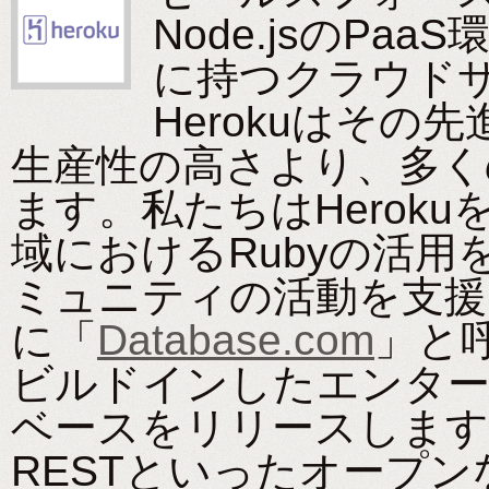
Node.jsのPa
に持つクラウド
Herokuはそ
生産性の高さより、多く
ます。私たちはHerok
域におけるRubyの活用を
ミュニティの活動を支援
に「
Database.com
」と
ビルドインしたエンタ
ベースをリリースします
RESTといったオープンな