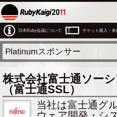
日本Ruby会議について
チケット購入・各
Platinumスポンサー
株式会社富士通ソーシ
（富士通SSL）
当社は富士通グ
ウェア開発・シ